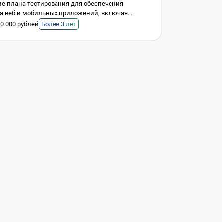
ие плана тестирования для обеспечения
ва веб и мобильных приложений, включая
нальное, регрессионное и нагрузочное
50 000 рублей
Более 3 лет
вание.
я тестирования, разработка и поддержка
ых сценариев для автоматизированного
вания.
ование, выполнение ручного
вания, включая тестирование UI/UX,
ционное и end-to-end тестирование.
RESTful и SOAP API,
зуя Postman или аналогичные инструменты для
чения надежности интеграций.
 взаимодействие с разработчиками и
мандой, участие в планировании
в, обсуждении новых фич и оценке их влияния
ю архитектуру системы.
ие и поддержка тестовой документации,
тка тест-кейсов, чек-листов, отчетов о дефектах и
артефактов QA.
ние нагрузочного и стресс-тестирования,
ние узких мест производительности системы.