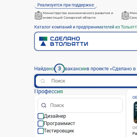
Реализуется при поддержке:
Министерства экономического развития и
Мин
инвестиций Самарской области
Сам
Каталог компаний и предпринимателей из Тольят
Найдено
3
вакансии
в проекте «Сделано в
Профессия
О
«
Дизайнер
Программист
Об
Тестировщик
Ра