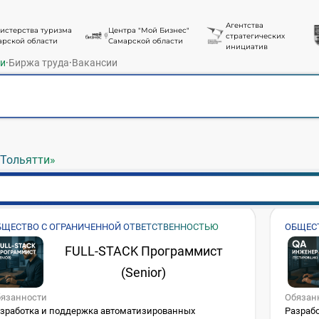
Агентства
истерства туризма
Центра "Мой Бизнес"
стратегических
арской области
Самарской области
инициатив
ти
·
Биржа труда
·
Вакансии
 Тольятти»
БЩЕСТВО С ОГРАНИЧЕННОЙ ОТВЕТСТВЕННОСТЬЮ
ОБЩЕС
АЛЬВИРИТИ»
«АЛЬВИ
FULL-STACK Программист
(Senior)
язанности
Обязан
зработка и поддержка автоматизированных
Разрабо