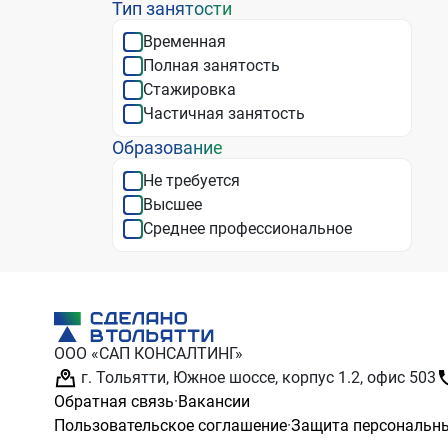
Тип занятости
пр
Рабо
Временная
пр
Полная занятость
фу
Стажировка
Уч
решений, пр
Частичная занятость
от
Образование
Те
командой, 
Не требуется
вн
Ра
Высшее
со
Среднее профессиональное
ООО «САП КОНСАЛТИНГ»
г. Тольятти, Южное шоссе, корпус 1.2, офис 503
Обратная связь
·
Вакансии
Пользовательское соглашение
·
Защита персональн