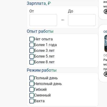
инфо
Зарплата, ₽
ма
От
До
кл
Уча
—
пр
ис
об
Опыт работы
О
Пр
«
се
Нет опыта
ин
Более 1 года
Оп
Более 3 лет
уз
Об
Более 5 лет
ск
Ра
Техн
Более 8 лет
мо
ме
пр
Режим работы
лу
ко
Ра
Полный день
Пр
вз
ис
Неполный день
ин
jo
вы
Гибкий
пр
Сменный
Со
Вахта
ак
га