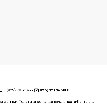
одуктах компании.
та с прототипированием, создание интерактивных
ототипов и макетов для передачи идеи и
нкциональности продукта.
астие в тестировании и оценке пользовательских
оведение A/B тестов, анализ метрик и
зывов пользователей для улучшения дизайна.
сное сотрудничество с разработчиками и продуктовой
обеспечение целостного и качественного
едрения дизайна в продукт.
бота над инновационными проектами, участие в
здании концептуальных и передовых решений.
8 (929) 701-37-77
info@madeintlt.ru
ых данных
·
Политика конфиденциальности
·
Контакты