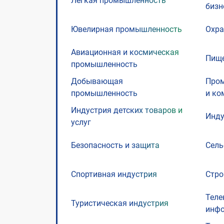
Легкая промышленность
бизн
Ювелирная промышленность
Охра
Авиационная и космическая
Пищ
промышленность
Добывающая
Пром
промышленность
и ко
Индустрия детских товаров и
Инду
услуг
Безопасность и защита
Сель
Спортивная индустрия
Стро
Теле
Туристическая индустрия
инфо