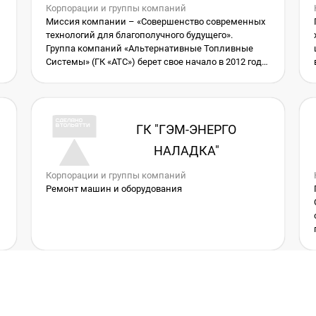
Корпорации и группы компаний
Миссия компании – «Совершенство современных
технологий для благополучного будущего».
Группа компаний «Альтернативные Топливные
Системы» (ГК «АТС») берет свое начало в 2012 году
как ООО «Альтернативные Топливные Системы».
Компания специализировалась на установке и
обслуживании автомобильного газобаллонного
оборудования типа пропан/метан.
ГК "ГЭМ-ЭНЕРГО
,
НАЛАДКА"
Корпорации и группы компаний
Ремонт машин и оборудования