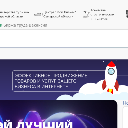
Агентства
истерства туризма
Центра "Мой Бизнес"
стратегических
арской области
Самарской области
инициатив
ти
·
Биржа труда
·
Вакансии
Но