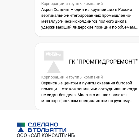
Корпорации и группы компаний
Акрон Холдинг – один из крупнейших в России
вертикально-интегрированных промышленно-
металлургических холдингов полного цикла,
удерживающий лидерские позиции по объемам
заготовки и переработки лома черных и цветных
металлов на территории Российской Федерации и
стран СНГ.
Промышленные предприятия Холдинга
занимаются производством в сфере цветной
ГК "ПРОМГИДРОРЕМОНТ"
металлургии, кабельно-проводниковой продукции
а также переработкой и утилизацией вторичных
ресурсов и всех видов электронных отходов.
Корпорации и группы компаний
Сервисные центры и пункты оказания бытовой
помощи — это компании, чьи сотрудники никогда
не сидят без дела. Мало кто из нас является
многопрофильным специалистом по ручному
труду, а даже если так — часто у нас нет времени
решать бытовые вопросы. К тому же во многих
случаях для этого нужно специализированное
оборудование или мастерская. В ремонтно-
строительное объединение Промгидроремонт вы
ООО «САП КОНСАЛТИНГ»
найдете профессиональную помощь в решении