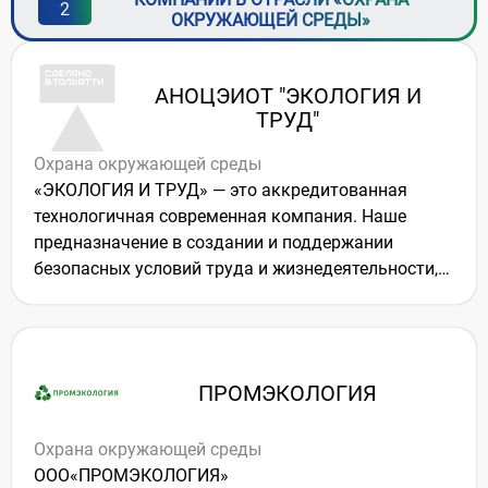
2
ОКРУЖАЮЩЕЙ СРЕДЫ»
АНОЦЭИОТ "ЭКОЛОГИЯ И
ТРУД"
Охрана окружающей среды
«ЭКОЛОГИЯ И ТРУД» — это аккредитованная
технологичная современная компания. Наше
предназначение в создании и поддержании
безопасных условий труда и жизнедеятельности,
постоянном улучшении качества наших услуг для
удовлетворения требований Заказчика
(потребителя).
Наша цель — обеспечение защиты природной
ПРОМЭКОЛОГИЯ
среды и человека от возможного негативного
воздействия хозяйственной и иной деятельности,
Охрана окружающей среды
чрезвычайных ситуаций природного и
ООО«ПРОМЭКОЛОГИЯ»
техногенного характера и их последствий.