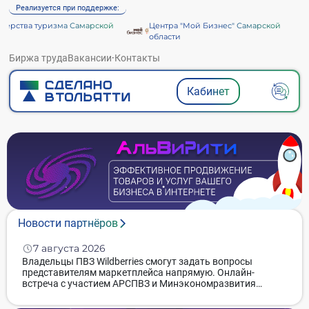
Реализуется при поддержке:
ства туризма Самарской
Центра "Мой Бизнес" Самарской
области
Биржа труда
Вакансии
·
Контакты
Кабинет
Новости партнёров
7 августа 2026
Владельцы ПВЗ Wildberries смогут задать вопросы
Бе
представителям маркетплейса напрямую. Онлайн-
мо
встреча с участием АРСПВЗ и Минэкономразвития
за
России пройдет 7 августа в 13:30 МСК. Предприниматели
ск
могут заранее направить свои вопросы и
за