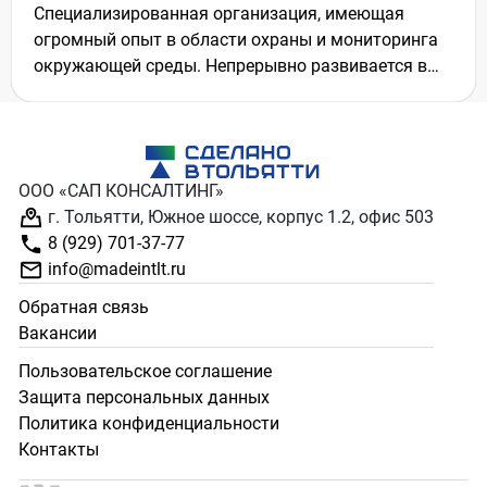
Специализированная организация, имеющая
огромный опыт в области охраны и мониторинга
окружающей среды. Непрерывно развивается в
выполнении научных, исследовательских, химико
– аналитических и мониторинговых работ,
переработке полимерных отходов и нефтешламов.
Основана в 2003 году.
ООО «САП КОНСАЛТИНГ»
ООО «ПРОМЭКОЛОГИЯ» имеет в распоряжении
г. Тольятти, Южное шоссе, корпус 1.2, офис 503
химико – аналитическую Лабораторию.
8 (929) 701-37-77
20 апреля 2012 года Лаборатория получила
info@madeintlt.ru
аккредитацию с присвоением регистрационного
номера РОСС RU.0001.518966.
Обратная связь
Сотрудники Лаборатории имеют огромный опыт
Вакансии
работы и постоянно подтверждают свою
Пользовательское соглашение
компетентность в соответствии с требованиями
Защита персональных данных
Федеральных законов.
Политика конфиденциальности
Контакты