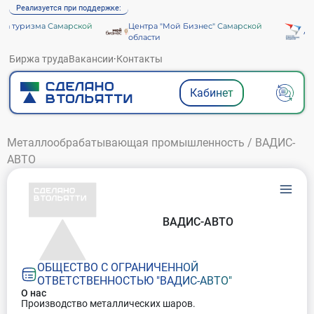
Реализуется при поддержке:
а туризма Самарской
Центра "Мой Бизнес" Самарской
Аге
области
Биржа труда
Вакансии
·
Контакты
Кабинет
Металлообрабатывающая промышленность
/
ВАДИС-
АВТО
ВАДИС-АВТО
ОБЩЕСТВО С ОГРАНИЧЕННОЙ
ОТВЕТСТВЕННОСТЬЮ "ВАДИС-АВТО"
О нас
Производство металлических шаров.