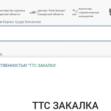
Агентства
истерства туризма
Центра "Мой Бизнес"
стратегических
арской области
Самарской области
инициатив
ти
·
Биржа труда
·
Вакансии
А
ТВЕННОСТЬЮ "ТТС ЗАКАЛКА"
ТТС ЗАКАЛКА