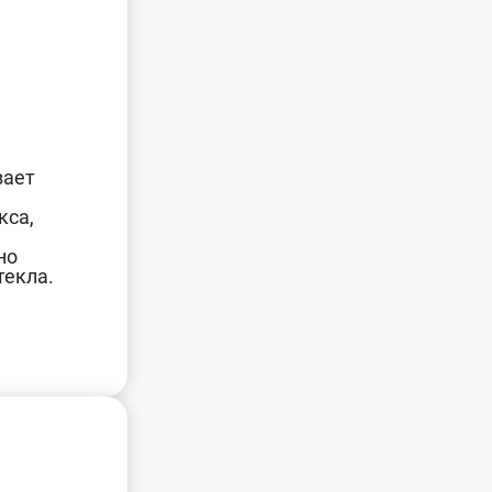
вает
кса,
но
текла.