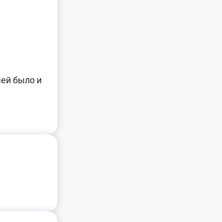
чей было и
и