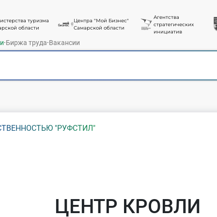
Агентства
истерства туризма
Центра "Мой Бизнес"
стратегических
арской области
Самарской области
инициатив
ти
·
Биржа труда
·
Вакансии
СТВЕННОСТЬЮ "РУФСТИЛ"
ЦЕНТР КРОВЛИ