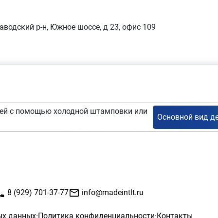
аводский р-н, Южное шоссе, д 23, офис 109
ей с помощью холодной штамповки или
8 (929) 701-37-77
info@madeintlt.ru
ых данных
·
Политика конфиденциальности
·
Контакты