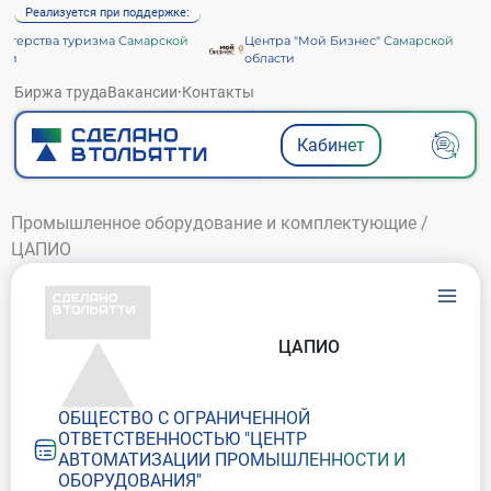
Реализуется при поддержке:
терства туризма Самарской
Центра "Мой Бизнес" Самарской
ти
области
Биржа труда
Вакансии
·
Контакты
Кабинет
Промышленное оборудование и комплектующие
/
ЦАПИО
ЦАПИО
ОБЩЕСТВО С ОГРАНИЧЕННОЙ
ОТВЕТСТВЕННОСТЬЮ "ЦЕНТР
АВТОМАТИЗАЦИИ ПРОМЫШЛЕННОСТИ И
ОБОРУДОВАНИЯ"