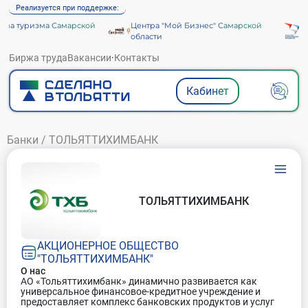
Реализуется при поддержке:
ва туризма Самарской
Центра "Мой Бизнес" Самарской
Аг
области
Биржа труда
Вакансии
·
Контакты
Кабинет
Банки
/
ТОЛЬЯТТИХИМБАНК
ТОЛЬЯТТИХИМБАНК
АКЦИОНЕРНОЕ ОБЩЕСТВО
"ТОЛЬЯТТИХИМБАНК"
О нас
АО «Тольяттихимбанк» динамично развивается как
универсальное финансовое-кредитное учреждение и
предоставляет комплекс банковских продуктов и услуг