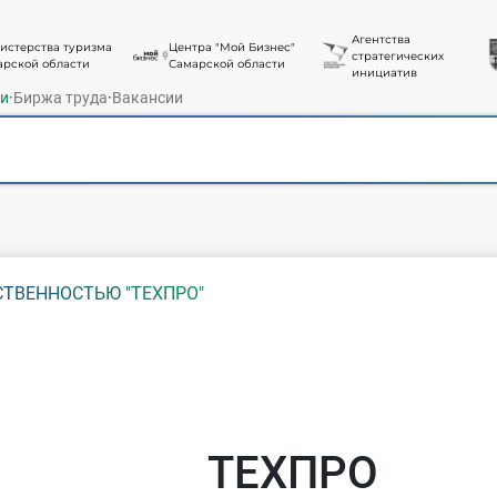
Агентства
истерства туризма
Центра "Мой Бизнес"
стратегических
арской области
Самарской области
инициатив
ти
·
Биржа труда
·
Вакансии
ТВЕННОСТЬЮ "ТЕХПРО"
ТЕХПРО