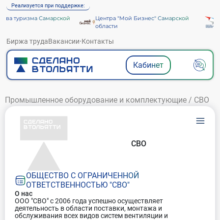
Реализуется при поддержке:
тва туризма Самарской
Центра "Мой Бизнес" Самарской
А
области
Биржа труда
Вакансии
·
Контакты
Кабинет
Промышленное оборудование и комплектующие
/
СВО
СВО
ОБЩЕСТВО С ОГРАНИЧЕННОЙ
ОТВЕТСТВЕННОСТЬЮ "СВО"
О нас
ООО "СВО" с 2006 года успешно осуществляет
деятельность в области поставки, монтажа и
обслуживания всех видов систем вентиляции и