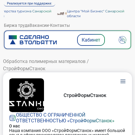
Реализуется при поддержке:
терства туризма Самарской
Центра "Мой Бизнес" Самарской
ти
области
Биржа труда
Вакансии
·
Контакты
Кабинет
Обработка полимерных материалов
/
СтройФормСтанок
СтройФормСтанок
ОБЩЕСТВО С ОГРАНИЧЕННОЙ
ОТВЕТСТВЕННОСТЬЮ «СтройФормСтанок»
О нас
Наша компания ООО «СтройФормСтанок» имеет большой