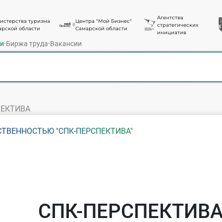
Агентства
истерства туризма
Центра "Мой Бизнес"
стратегических
арской области
Самарской области
инициатив
ти
·
Биржа труда
·
Вакансии
ПЕКТИВА
ТВЕННОСТЬЮ "СПК-ПЕРСПЕКТИВА"
СПК-ПЕРСПЕКТИВ