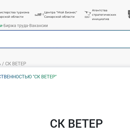
Агентства
истерства туризма
Центра "Мой Бизнес"
стратегических
арской области
Самарской области
инициатив
ти
·
Биржа труда
·
Вакансии
ь
/
СК ВЕТЕР
ТВЕННОСТЬЮ "СК ВЕТЕР"
СК ВЕТЕР