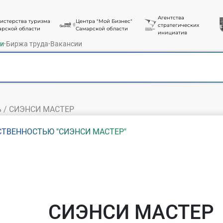
Агентства
истерства туризма
Центра "Мой Бизнес"
стратегических
арской области
Самарской области
инициатив
ти
·
Биржа труда
·
Вакансии
ь
/
СИЭНСИ МАСТЕР
СТВЕННОСТЬЮ "СИЭНСИ МАСТЕР"
СИЭНСИ МАСТЕР