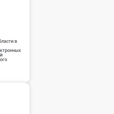
бласти в
.
ектронных
ой
ого