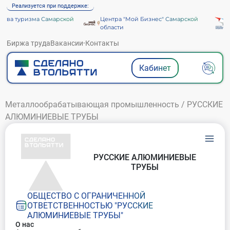
Реализуется при поддержке:
тва туризма Самарской
Центра "Мой Бизнес" Самарской
А
области
Биржа труда
Вакансии
·
Контакты
Кабинет
Металлообрабатывающая промышленность
/
РУССКИЕ
АЛЮМИНИЕВЫЕ ТРУБЫ
РУССКИЕ АЛЮМИНИЕВЫЕ
ТРУБЫ
ОБЩЕСТВО С ОГРАНИЧЕННОЙ
ОТВЕТСТВЕННОСТЬЮ "РУССКИЕ
АЛЮМИНИЕВЫЕ ТРУБЫ"
О нас