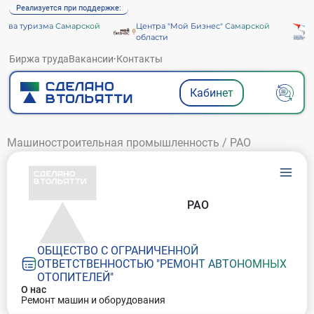
Реализуется при поддержке:
тва туризма Самарской
Центра "Мой Бизнес" Самарской
А
области
Биржа труда
Вакансии
·
Контакты
Кабинет
Машиностроительная промышленность
/
РАО
РАО
ОБЩЕСТВО С ОГРАНИЧЕННОЙ
ОТВЕТСТВЕННОСТЬЮ "РЕМОНТ АВТОНОМНЫХ
ОТОПИТЕЛЕЙ"
О нас
Ремонт машин и оборудования