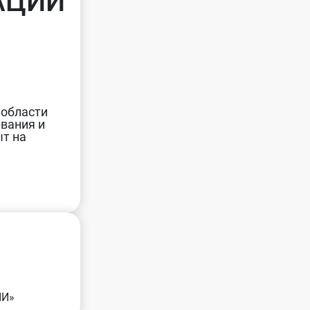
АЦИИ
 области
ивания и
т на
ИИ»