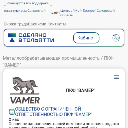
Реализуется при поддержке:
рства туризма Самарской
Центра "Мой Бизнес" Самарской
области
Биржа труда
Вакансии
·
Контакты
Кабинет
Металлообрабатывающая промышленность
/
ПКФ
"ВАМЕР"
ПКФ "ВАМЕР"
ОБЩЕСТВО С ОГРАНИЧЕННОЙ
ОТВЕТСТВЕННОСТЬЮ ПКФ "ВАМЕР"
О нас
Основное направление нашей компании оптовая продажа