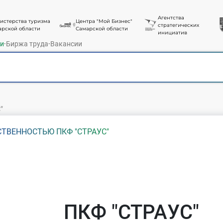
Агентства
истерства туризма
Центра "Мой Бизнес"
стратегических
арской области
Самарской области
инициатив
ти
·
Биржа труда
·
Вакансии
"
ТВЕННОСТЬЮ ПКФ "СТРАУС"
ПКФ "СТРАУС"