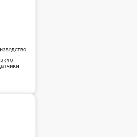
оизводство
м
чикам
датчики