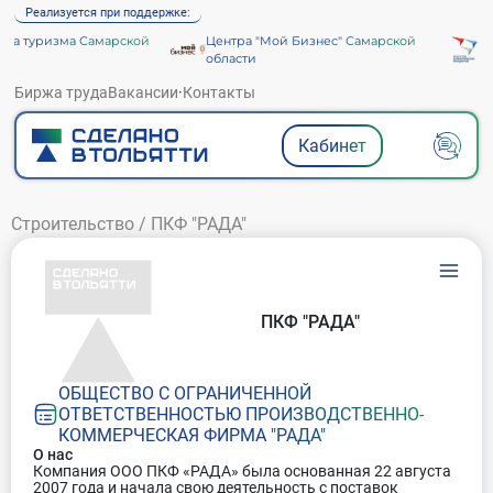
Реализуется при поддержке:
а туризма Самарской
Центра "Мой Бизнес" Самарской
Аге
области
Биржа труда
Вакансии
·
Контакты
Кабинет
Строительство
/
ПКФ "РАДА"
ПКФ "РАДА"
ОБЩЕСТВО С ОГРАНИЧЕННОЙ
ОТВЕТСТВЕННОСТЬЮ ПРОИЗВОДСТВЕННО-
КОММЕРЧЕСКАЯ ФИРМА "РАДА"
О нас
Компания ООО ПКФ «РАДА» была основанная 22 августа
2007 года и начала свою деятельность с поставок