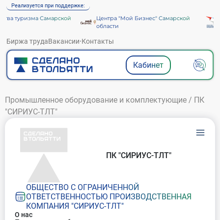
Реализуется при поддержке:
тва туризма Самарской
Центра "Мой Бизнес" Самарской
А
области
Биржа труда
Вакансии
·
Контакты
Кабинет
Промышленное оборудование и комплектующие
/
ПК
"СИРИУС-ТЛТ"
ПК "СИРИУС-ТЛТ"
ОБЩЕСТВО С ОГРАНИЧЕННОЙ
ОТВЕТСТВЕННОСТЬЮ ПРОИЗВОДСТВЕННАЯ
КОМПАНИЯ "СИРИУС-ТЛТ"
О нас