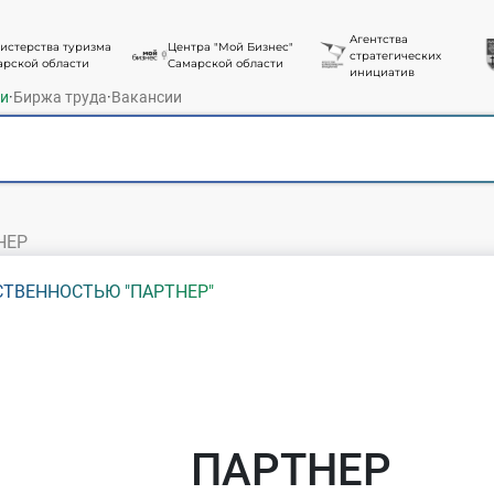
Агентства
истерства туризма
Центра "Мой Бизнес"
стратегических
арской области
Самарской области
инициатив
ти
·
Биржа труда
·
Вакансии
НЕР
ТВЕННОСТЬЮ "ПАРТНЕР"
ПАРТНЕР