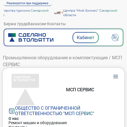
Реализуется при поддержке:
терства туризма Самарской
Центра "Мой Бизнес" Самарской
ти
области
Биржа труда
Вакансии
·
Контакты
Кабинет
Промышленное оборудование и комплектующие
/
МСП
СЕРВИС
МСП СЕРВИС
ОБЩЕСТВО С ОГРАНИЧЕННОЙ
ОТВЕТСТВЕННОСТЬЮ "МСП СЕРВИС"
О нас
Ремонт машин и оборудования