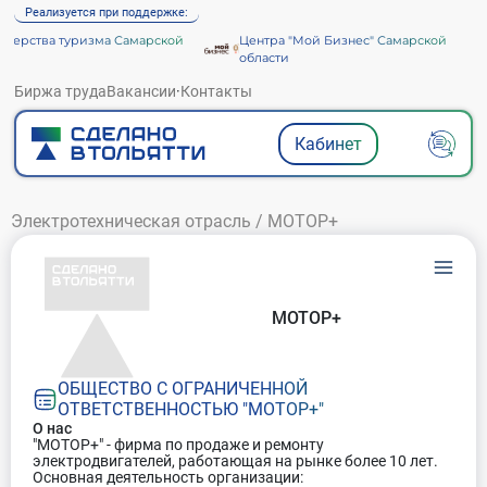
Реализуется при поддержке:
ерства туризма Самарской
Центра "Мой Бизнес" Самарской
и
области
Биржа труда
Вакансии
·
Контакты
Кабинет
Электротехническая отрасль
/
МОТОР+
МОТОР+
ОБЩЕСТВО С ОГРАНИЧЕННОЙ
ОТВЕТСТВЕННОСТЬЮ "МОТОР+"
О нас
"МОТОР+" - фирма по продаже и ремонту
электродвигателей, работающая на рынке более 10 лет.
Основная деятельность организации: