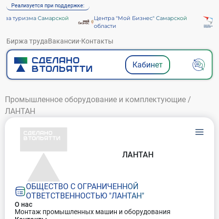
Реализуется при поддержке:
ва туризма Самарской
Центра "Мой Бизнес" Самарской
А
области
Биржа труда
Вакансии
·
Контакты
Кабинет
Промышленное оборудование и комплектующие
/
ЛАНТАН
ЛАНТАН
ОБЩЕСТВО С ОГРАНИЧЕННОЙ
ОТВЕТСТВЕННОСТЬЮ "ЛАНТАН"
О нас
Монтаж промышленных машин и оборудования