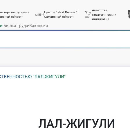
Агентства
истерства туризма
Центра "Мой Бизнес"
стратегических
арской области
Самарской области
инициатив
ти
·
Биржа труда
·
Вакансии
СТВЕННОСТЬЮ "ЛАЛ-ЖИГУЛИ"
ЛАЛ-ЖИГУЛИ