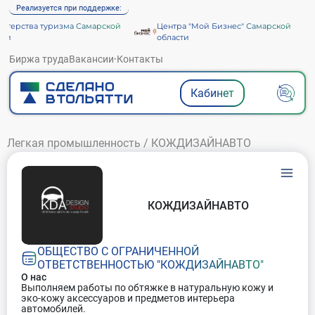
Реализуется при поддержке:
терства туризма Самарской
Центра "Мой Бизнес" Самарской
ти
области
Биржа труда
Вакансии
·
Контакты
Кабинет
Легкая промышленность
/
КОЖДИЗАЙНАВТО
КОЖДИЗАЙНАВТО
ОБЩЕСТВО С ОГРАНИЧЕННОЙ
ОТВЕТСТВЕННОСТЬЮ "КОЖДИЗАЙНАВТО"
О нас
Выполняем работы по обтяжке в натуральную кожу и
эко-кожу аксессуаров и предметов интерьера
автомобилей.