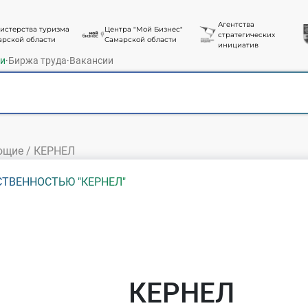
Агентства
истерства туризма
Центра "Мой Бизнес"
стратегических
арской области
Самарской области
инициатив
ти
·
Биржа труда
·
Вакансии
ющие
/
КЕРНЕЛ
ТВЕННОСТЬЮ "КЕРНЕЛ"
КЕРНЕЛ