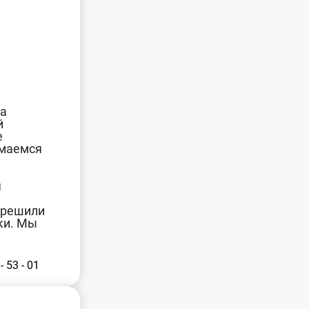
ма
й
е
имаемся
я
 решили
ки. Мы
- 53 - 01