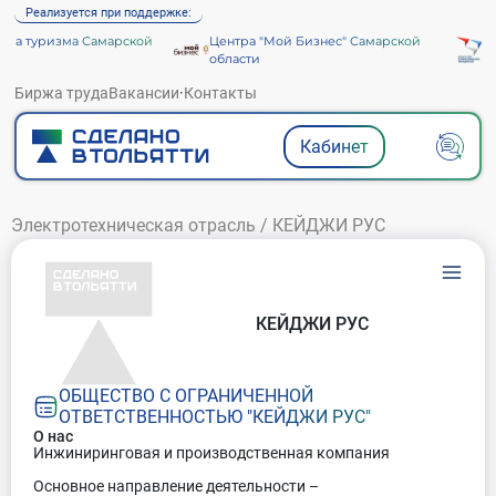
Реализуется при поддержке:
ва туризма Самарской
Центра "Мой Бизнес" Самарской
Аг
области
Биржа труда
Вакансии
·
Контакты
Кабинет
Электротехническая отрасль
/
КЕЙДЖИ РУС
КЕЙДЖИ РУС
ОБЩЕСТВО С ОГРАНИЧЕННОЙ
ОТВЕТСТВЕННОСТЬЮ "КЕЙДЖИ РУС"
О нас
Инжиниринговая и производственная компания
Основное направление деятельности –