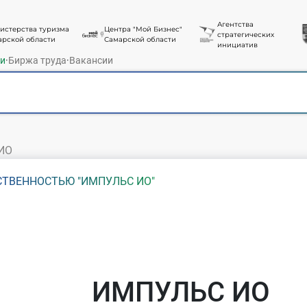
Агентства
истерства туризма
Центра "Мой Бизнес"
стратегических
арской области
Самарской области
инициатив
ти
·
Биржа труда
·
Вакансии
ИО
СТВЕННОСТЬЮ "ИМПУЛЬС ИО"
ИМПУЛЬС ИО