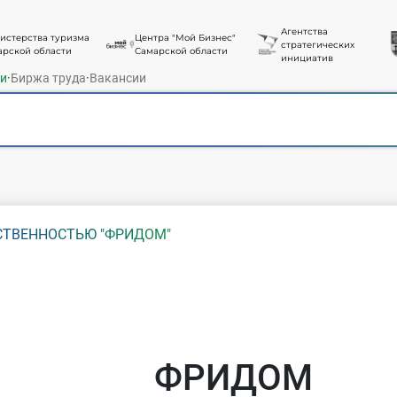
Агентства
истерства туризма
Центра "Мой Бизнес"
стратегических
арской области
Самарской области
инициатив
ти
·
Биржа труда
·
Вакансии
СТВЕННОСТЬЮ "ФРИДОМ"
ФРИДОМ