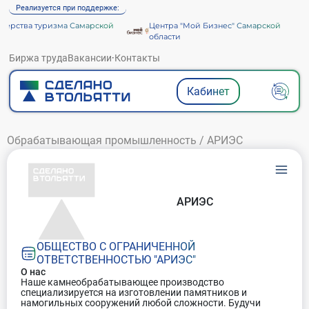
Реализуется при поддержке:
ерства туризма Самарской
Центра "Мой Бизнес" Самарской
и
области
Биржа труда
Вакансии
·
Контакты
Кабинет
Обрабатывающая промышленность
/
АРИЭС
АРИЭС
ОБЩЕСТВО С ОГРАНИЧЕННОЙ
ОТВЕТСТВЕННОСТЬЮ "АРИЭС"
О нас
Наше камнеобрабатывающее производство
специализируется на изготовлении памятников и
намогильных сооружений любой сложности. Будучи