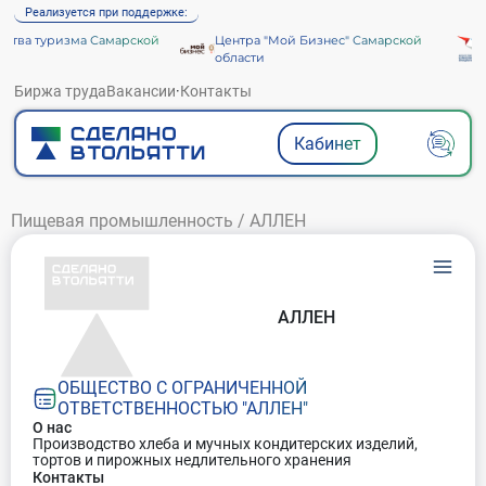
Реализуется при поддержке:
тва туризма Самарской
Центра "Мой Бизнес" Самарской
А
области
Биржа труда
Вакансии
·
Контакты
Кабинет
Пищевая промышленность
/
АЛЛЕН
АЛЛЕН
ОБЩЕСТВО С ОГРАНИЧЕННОЙ
ОТВЕТСТВЕННОСТЬЮ "АЛЛЕН"
О нас
Производство хлеба и мучных кондитерских изделий,
тортов и пирожных недлительного хранения
Контакты