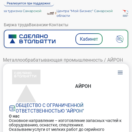
Реализуется при поддержке:
тва туризма Самарской
Центра "Мой Бизнес" Самарской
А
области
Биржа труда
Вакансии
·
Контакты
Кабинет
Металлообрабатывающая промышленность
/
АЙРОН
АЙРОН
ОБЩЕСТВО С ОГРАНИЧЕННОЙ
ОТВЕТСТВЕННОСТЬЮ "АЙРОН"
О нас
Основное направление – изготовление запасных частей к
оборудованию, оснастке, спецтехнике.
Оказываем услуги от мелких работ до серийного