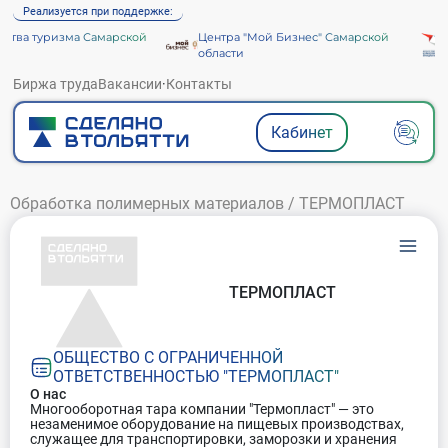
Реализуется при поддержке:
тва туризма Самарской
Центра "Мой Бизнес" Самарской
А
области
Биржа труда
Вакансии
·
Контакты
Кабинет
Обработка полимерных материалов
/
ТЕРМОПЛАСТ
ТЕРМОПЛАСТ
ОБЩЕСТВО С ОГРАНИЧЕННОЙ
ОТВЕТСТВЕННОСТЬЮ "ТЕРМОПЛАСТ"
О нас
Многооборотная тара компании "Термопласт" — это
незаменимое оборудование на пищевых производствах,
служащее для транспортировки, заморозки и хранения